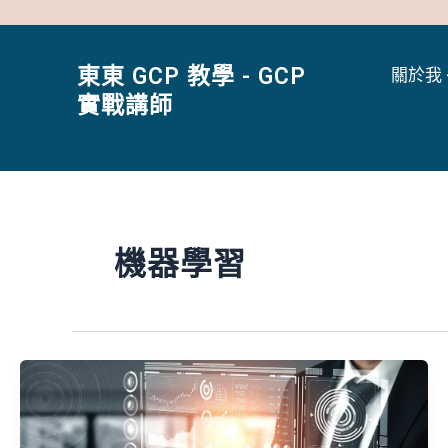
跳
至
主
東東 GCP 教學 - GCP
關於我 
要
實戰講師
內
容
機器學習