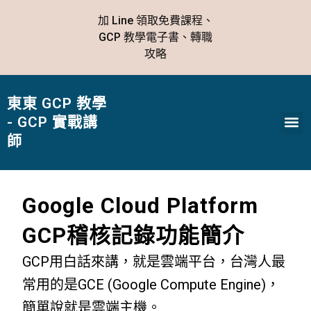
跳
加 Line 領取免費課程、
至
GCP 教學電子書、轉職
主
攻略
要
內
容
東東 GCP 教學
Me
- GCP 實戰講
師
Google Cloud Platform
GCP稽核記錄功能簡介
GCP用白話來講，就是雲端平台，台灣人最
常用的是GCE (Google Compute Engine)，
簡單說就是雲端主機。