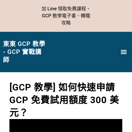
跳
加 Line 領取免費課程、
至
GCP 教學電子書、轉職
主
攻略
要
內
容
東東 GCP 教學
Me
- GCP 實戰講
師
[GCP 教學] 如何快速申請
GCP 免費試用額度 300 美
元？