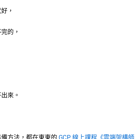
就好，
不完的，
答出來。
準備方法，都在東東的
GCP 線上課程《雲端架構師