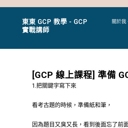
跳
至
主
東東 GCP 教學 - GCP
關於我 
要
實戰講師
內
容
[GCP 線上課程] 準備
1.把關鍵字寫下來
看考古題的時候，準備紙和筆，
因為題目又臭又長，看到後面忘了前