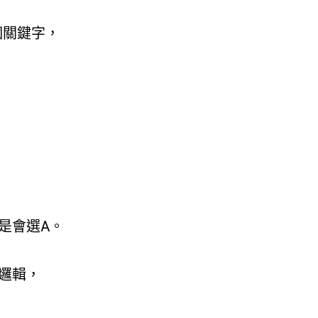
個關鍵字，
是會選A。
邏輯，