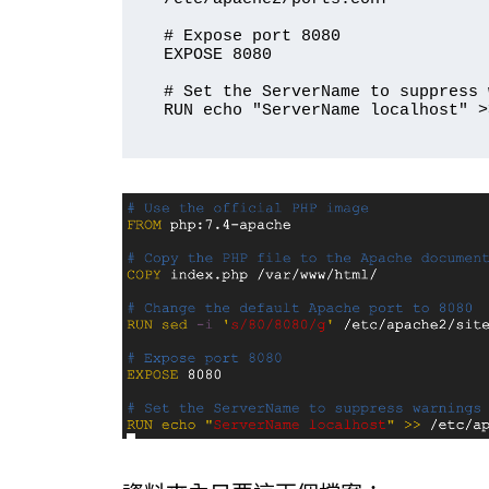
# Expose port 8080

EXPOSE 8080

# Set the ServerName to suppress 