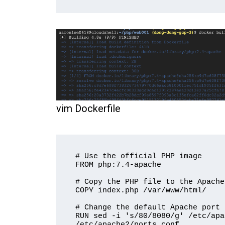
vim Dockerfile
# Use the official PHP image

FROM php:7.4-apache

# Copy the PHP file to the Apache
COPY index.php /var/www/html/

# Change the default Apache port 
RUN sed -i 's/80/8080/g' /etc/apa
/etc/apache2/ports.conf
