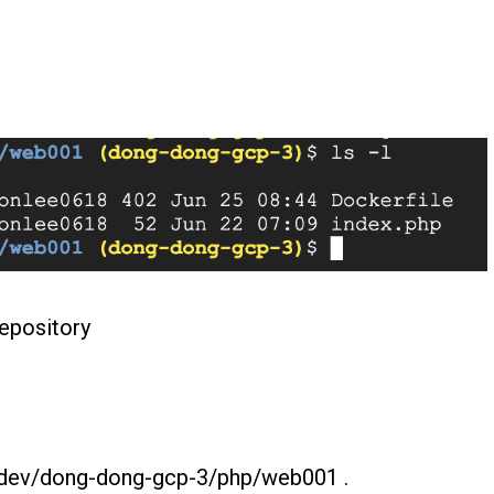
epository
g.dev/dong-dong-gcp-3/php/web001 .