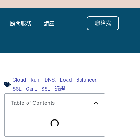
聯絡我
顧問服務
講座
Cloud Run
,
DNS
,
Load Balancer
,
SSL Cert
,
SSL 憑證
Table of Contents