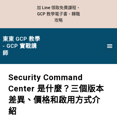
跳
加 Line 領取免費課程、
至
GCP 教學電子書、轉職
主
攻略
要
內
容
東東 GCP 教學
Me
- GCP 實戰講
師
Security Command
Center 是什麼？三個版本
差異、價格和啟用方式介
紹