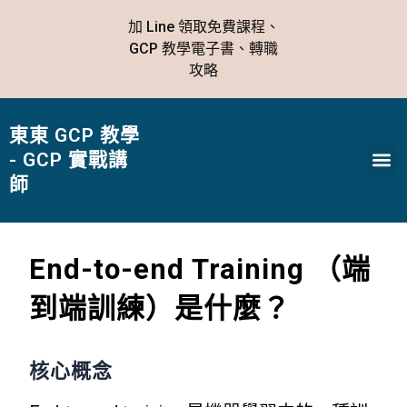
跳
加 Line 領取免費課程、
至
GCP 教學電子書、轉職
主
攻略
要
內
容
東東 GCP 教學
Me
- GCP 實戰講
師
End-to-end Training （端
到端訓練）是什麼？
核心概念