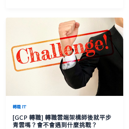
轉職 IT
[GCP 轉職] 轉職雲端架構師後就平步
青雲嗎？會不會遇到什麼挑戰？