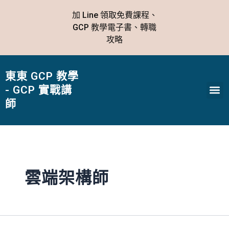
跳
文
加 Line 領取免費課程、
至
章
GCP 教學電子書、轉職
主
分
攻略
要
頁
內
容
東東 GCP 教學
Me
- GCP 實戰講
師
雲端架構師