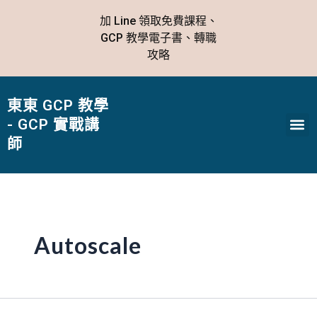
跳
加 Line 領取免費課程、
至
GCP 教學電子書、轉職
主
攻略
要
內
容
東東 GCP 教學
Me
- GCP 實戰講
師
Autoscale