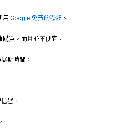
要使用
Google 免費的憑證
。
付費購買，而且並不便宜，
過展期時間，
響信譽。
，