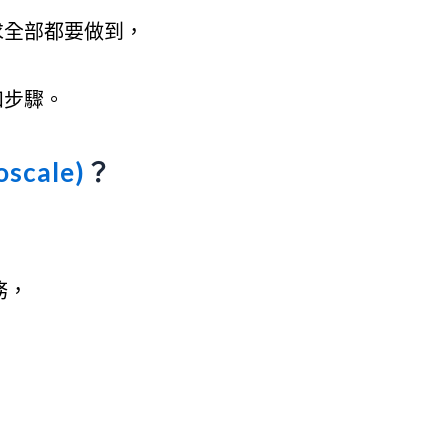
求全部都要做到，
和步驟。
scale)
？
務，